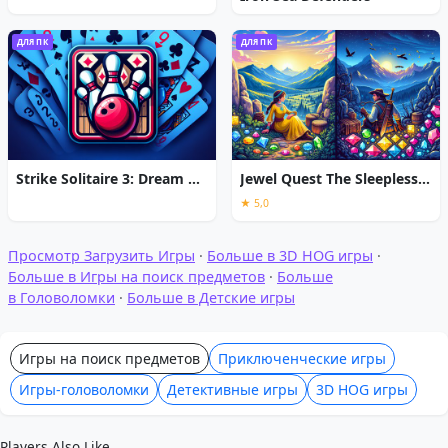
ДЛЯ ПК
ДЛЯ ПК
Strike Solitaire 3: Dream Resort
Jewel Quest The Sleepless Star
★ 5,0
Просмотр Загрузить Игры
·
Больше в 3D HOG игры
·
Больше в Игры на поиск предметов
·
Больше
в Головоломки
·
Больше в Детские игры
Игры на поиск предметов
Приключенческие игры
Игры-головоломки
Детективные игры
3D HOG игры
Players Also Like