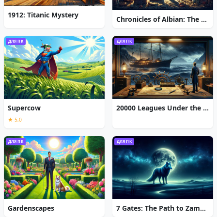
1912: Titanic Mystery
Chronicles of Albian: The Magic Convention
ДЛЯ ПК
ДЛЯ ПК
Supercow
20000 Leagues Under the Sea: Captain Nemo
★ 5,0
ДЛЯ ПК
ДЛЯ ПК
Gardenscapes
7 Gates: The Path to Zamolxes