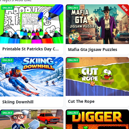
ONLINE
ONLINE
Printable St Patricks Day Coloring Pages
Mafia Gta Jigsaw Puzzles
ONLINE
ONLINE
Cut The Rope
Skiing Downhill
ONLINE
ONLINE