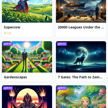
Supercow
20000 Leagues Under the Sea: Captain Nemo
★ 5,0
ДЛЯ ПК
ДЛЯ ПК
Gardenscapes
7 Gates: The Path to Zamolxes
ДЛЯ ПК
ДЛЯ ПК