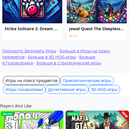
Strike Solitaire 3: Dream Resort
Jewel Quest The Sleepless Star
★ 5,0
Просмотр Загрузить Игры
·
Больше в Игры на поиск
предметов
·
Больше в 3D HOG игры
·
Больше
в Головоломки
·
Больше в Стратегические игры
Игры на поиск предметов
Приключенческие игры
Игры-головоломки
Детективные игры
3D HOG игры
Players Also Like
ONLINE
ONLINE