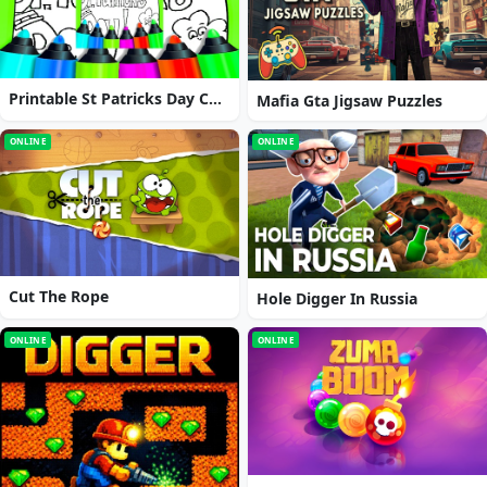
Printable St Patricks Day Coloring Pages
Mafia Gta Jigsaw Puzzles
ONLINE
ONLINE
Cut The Rope
Hole Digger In Russia
ONLINE
ONLINE