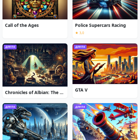
Call of the Ages
Police Supercars Racing
★ 3,0
ДЛЯ ПК
ДЛЯ ПК
GTA V
Chronicles of Albian: The Magic Convention
ДЛЯ ПК
ДЛЯ ПК