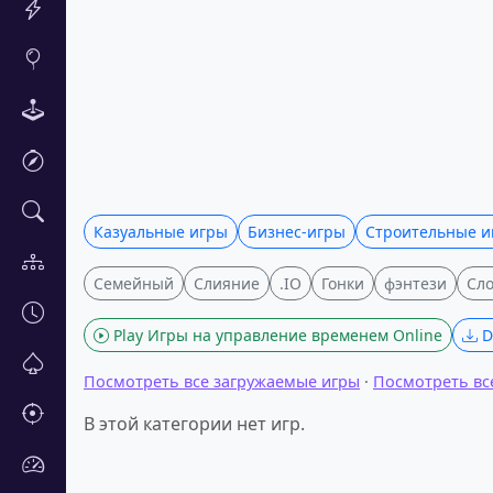
Казуальные игры
Бизнес-игры
Строительные и
Семейный
Слияние
.IO
Гонки
фэнтези
Сл
Play Игры на управление временем Online
D
Посмотреть все загружаемые игры
·
Посмотреть вс
В этой категории нет игр.