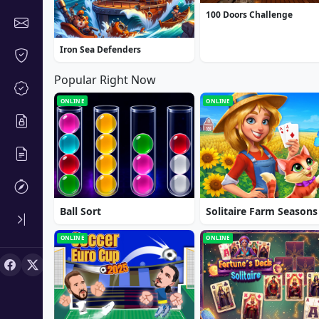
100 Doors Challenge
Iron Sea Defenders
Popular Right Now
ONLINE
ONLINE
Ball Sort
Solitaire Farm Seasons
ONLINE
ONLINE