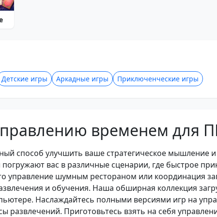
e
Детские игры
Аркадные игры
Приключенческие игры
управлению временем для П
ный способ улучшить ваше стратегическое мышление и
ы погружают вас в различные сценарии, где быстрое п
ь то управление шумным рестораном или координация з
азвлечения и обучения. Наша обширная коллекция загру
пьютере. Наслаждайтесь полными версиями игр на упр
сы развлечений. Приготовьтесь взять на себя управлен