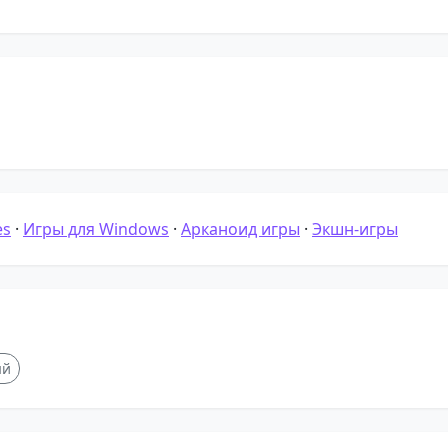
es
·
Игры для Windows
·
Арканоид игры
·
Экшн-игры
ый