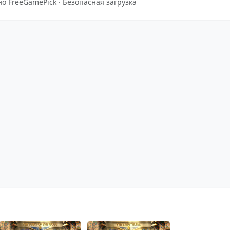
о FreeGamePick · Безопасная загрузка