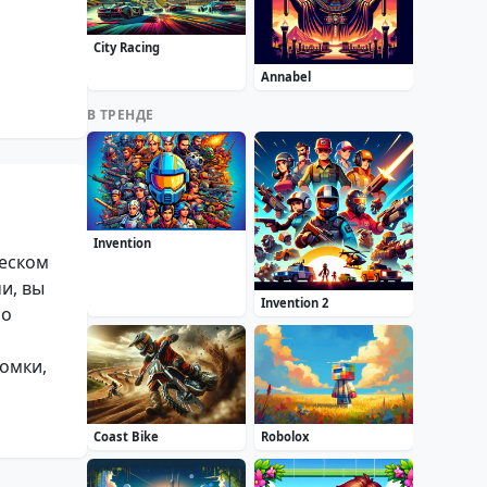
City Racing
Annabel
В ТРЕНДЕ
Invention
ческом
и, вы
Invention 2
но
омки,
Coast Bike
Robolox