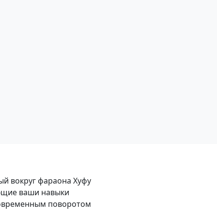
й вокруг фараона Хуфу
ющие ваши навыки
современным поворотом