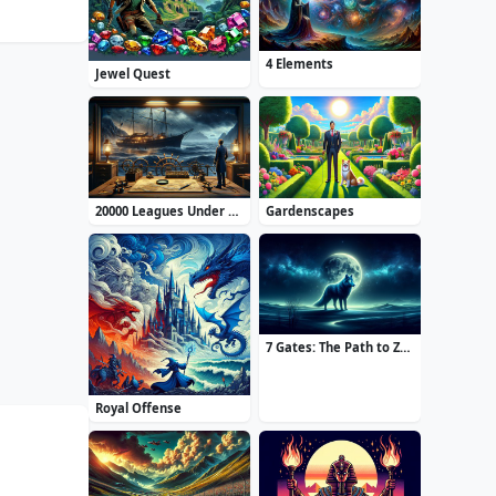
4 Elements
Jewel Quest
20000 Leagues Under the Sea: Captain Nemo
Gardenscapes
7 Gates: The Path to Zamolxes
Royal Offense