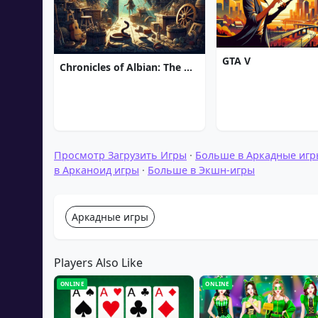
GTA V
Chronicles of Albian: The Magic Convention
Просмотр Загрузить Игры
·
Больше в Аркадные игр
в Арканоид игры
·
Больше в Экшн-игры
Аркадные игры
Players Also Like
ONLINE
ONLINE