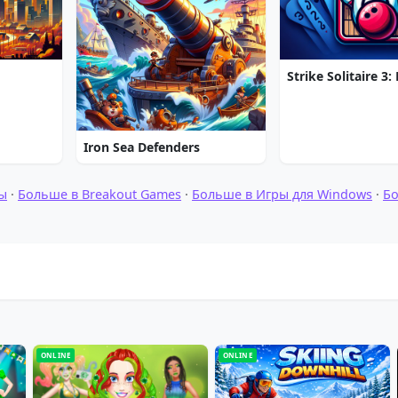
Iron Sea Defenders
ы
·
Больше в Breakout Games
·
Больше в Игры для Windows
·
Б
ONLINE
ONLINE