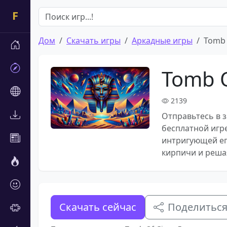
Дом
Скачать игры
Аркадные игры
Tomb 
Tomb O
2139
Отправьтесь в 
бесплатной игре
интригующей ег
кирпичи и реша
Скачать сейчас
Поделитьс