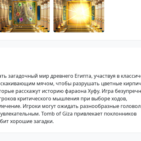
ать загадочный мир древнего Египта, участвуя в класси
тскакивающим мячом, чтобы разрушать цветные кирпич
торые расскажут историю фараона Хуфу. Игра безупреч
 игроков критического мышления при выборе ходов,
лечение. Игроки могут ожидать разнообразные головол
увлекательным. Tomb of Giza привлекает поклонников
юбит хорошие загадки.