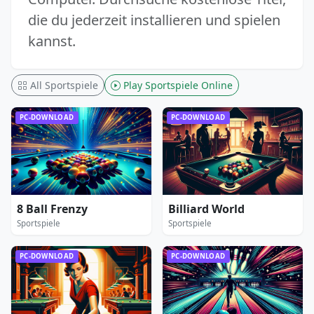
die du jederzeit installieren und spielen
kannst.
All Sportspiele
Play Sportspiele Online
PC-DOWNLOAD
PC-DOWNLOAD
8 Ball Frenzy
Billiard World
Sportspiele
Sportspiele
PC-DOWNLOAD
PC-DOWNLOAD