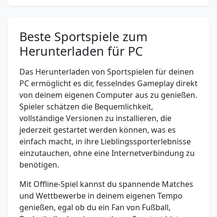
Beste Sportspiele zum
Herunterladen für PC
Das Herunterladen von Sportspielen für deinen
PC ermöglicht es dir, fesselndes Gameplay direkt
von deinem eigenen Computer aus zu genießen.
Spieler schätzen die Bequemlichkeit,
vollständige Versionen zu installieren, die
jederzeit gestartet werden können, was es
einfach macht, in ihre Lieblingssporterlebnisse
einzutauchen, ohne eine Internetverbindung zu
benötigen.
Mit Offline-Spiel kannst du spannende Matches
und Wettbewerbe in deinem eigenen Tempo
genießen, egal ob du ein Fan von Fußball,