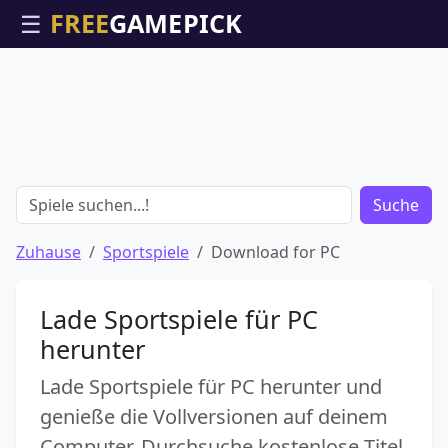
☰
Suche
Zuhause
Sportspiele
Download for PC
Lade Sportspiele für PC
herunter
Lade Sportspiele für PC herunter und
genieße die Vollversionen auf deinem
Computer. Durchsuche kostenlose Titel,