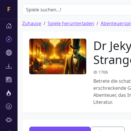
Zuhause
Spiele herunterladen
Abenteuerspi
Dr Jek
Strang
1706
Betrete die scha
erschreckende Ge
Abenteuer, das I
Literatur.