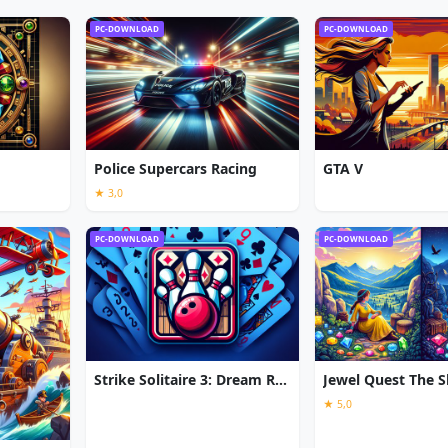
PC-DOWNLOAD
PC-DOWNLOAD
Police Supercars Racing
GTA V
★ 3,0
PC-DOWNLOAD
PC-DOWNLOAD
Strike Solitaire 3: Dream Resort
★ 5,0