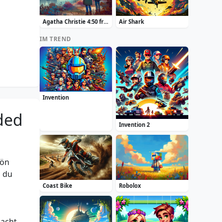
Agatha Christie 4:50 from Paddington
Air Shark
IM TREND
Invention
ded
Invention 2
hön
d du
Coast Bike
Robolox
acht,