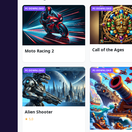
PC-DOWNLOAD
PC-DOWNLOAD
Call of the Ages
Moto Racing 2
PC-DOWNLOAD
PC-DOWNLOAD
Alien Shooter
★ 5,0