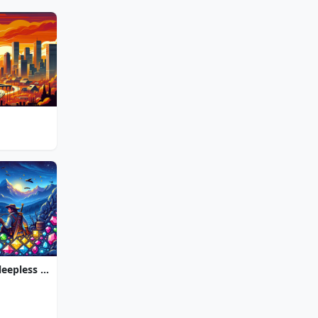
Jewel Quest The Sleepless Star