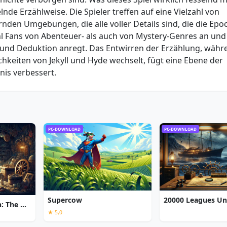
nde Erzählweise. Die Spieler treffen auf eine Vielzahl von
den Umgebungen, die alle voller Details sind, die die Epo
l Fans von Abenteuer- als auch von Mystery-Genres an und 
g und Deduktion anregt. Das Entwirren der Erzählung, währ
keiten von Jekyll und Hyde wechselt, fügt eine Ebene der
nis verbessert.
PC-DOWNLOAD
PC-DOWNLOAD
Supercow
Chronicles of Albian: The Magic Convention
★ 5,0