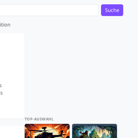
Suche
ition
s
es
TOP-AUSWAHL