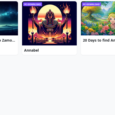
PC-DOWNLOAD
PC-DOWNLOAD
7 Gates: The Path to Zamolxes
20 Days to find 
Annabel