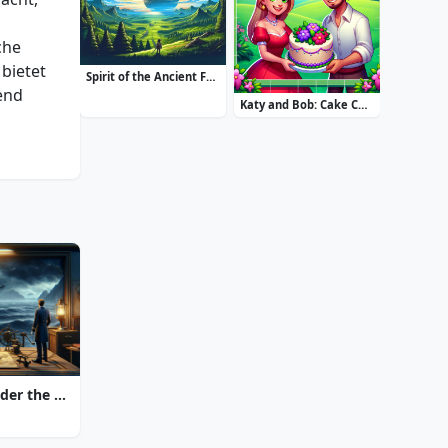
che
bietet
Spirit of the Ancient Forest
end
Katy and Bob: Cake Cafe
20000 Leagues Under the Sea: Captain Nemo