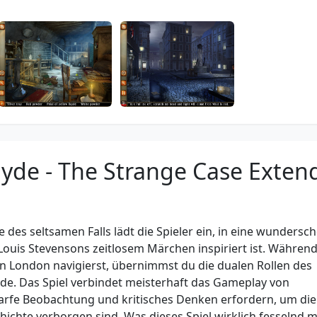
Hyde - The Strange Case Exten
 des seltsamen Falls lädt die Spieler ein, in eine wundersc
 Louis Stevensons zeitlosem Märchen inspiriert ist. Währen
en London navigierst, übernimmst du die dualen Rollen des
Hyde. Das Spiel verbindet meisterhaft das Gameplay von
arfe Beobachtung und kritisches Denken erfordern, um die
hichte verborgen sind. Was dieses Spiel wirklich fesselnd m