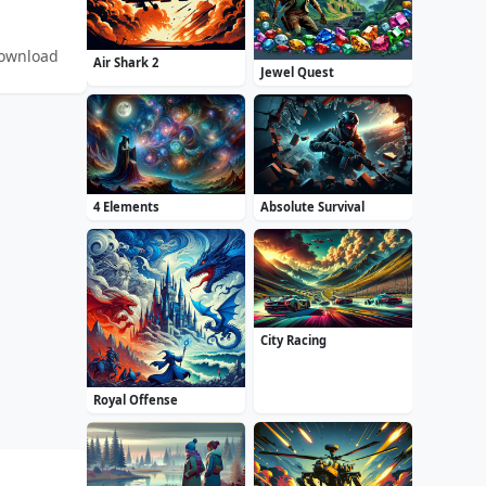
Download
Air Shark 2
Jewel Quest
4 Elements
Absolute Survival
City Racing
Royal Offense