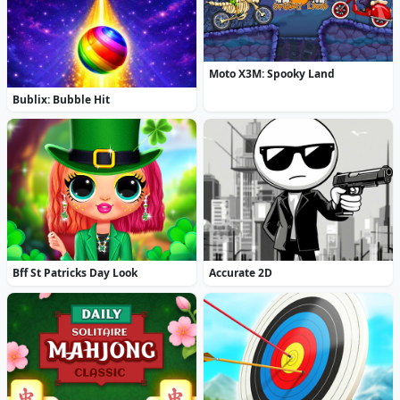
Moto X3M: Spooky Land
Bublix: Bubble Hit
Bff St Patricks Day Look
Accurate 2D