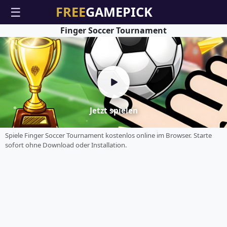
☰
Finger Soccer Tournament
Jetzt spielen
Spiele Finger Soccer Tournament kostenlos online im Browser. Starte
sofort ohne Download oder Installation.