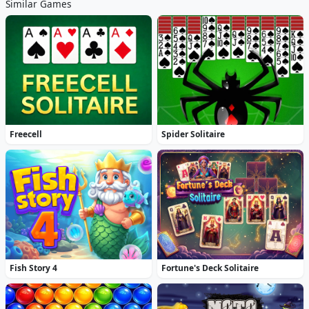
Similar Games
Freecell
Spider Solitaire
Fish Story 4
Fortune's Deck Solitaire