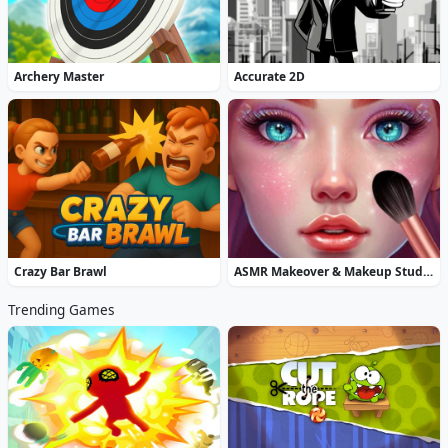
Archery Master
Accurate 2D
Crazy Bar Brawl
ASMR Makeover & Makeup Studio
Trending Games