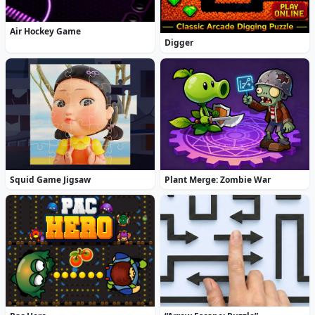
Air Hockey Game
Digger
Squid Game Jigsaw
Plant Merge: Zombie War