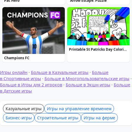
Pac Hero
“Arrow Escape: Puzzle”
Printable St Patricks Day Coloring Pages
Champions FC
Игры онлайн
·
Больше в Казуальные игры
·
Больше
в Спортивные игры
·
Больше в Многопользовательские игры
·
Больше в Игры для 2 игроков
·
Больше в Экшн-игры
·
Больше
в Детские игры
Казуальные игры
Игры на управление временем
Бизнес-игры
Строительные игры
Игры на ферме