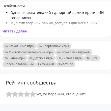
Особенности
Однопользовательский турнирный режим против ИИ-
соперников
Мультиплеерный режим доступен для мобильных
устройств
Читать далее
Интуитивно понятные сенсорные управления для
легкого движения ракеткой
Увлекательные матчи с быстрыми игровыми сессиями
Казуальные игры
Спортивные игры
Выбирайте из множества команд для соревнований
Многопользовательские игры
Игры для 2 игроков
Захватывающая графика и звуковые эффекты на
Экшн-игры
Детские игры
Одиночная игра
Защита
футбольную тематику
Соревновательный
Семейный
Животное
Идеально подходит как для казуальных игроков, так и
для футбольных энтузиастов
Соревнуйтесь с друзьями за высокие очки и право на
похвалу
Рейтинг сообщества
Будьте первыми, кто оценит!