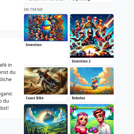
IM TREND
Invention
Invention 2
afé in
enst du
tliche
rganic
Coast Bike
Robolox
ob du
bst!