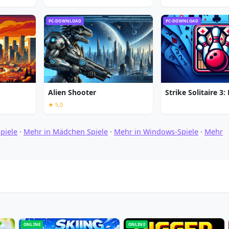
PC-DOWNLOAD
PC-DOWNLOAD
Alien Shooter
★ 5,0
piele
·
Mehr in Mädchen Spiele
·
Mehr in Windows-Spiele
·
Mehr
ONLINE
ONLINE