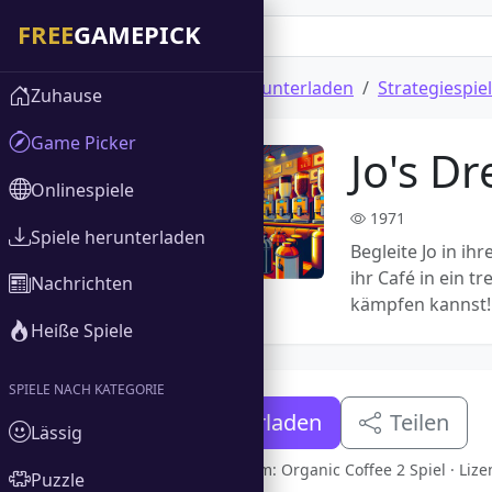
Zuhause
Spiele herunterladen
Strategiespie
Zuhause
Game Picker
Jo's D
Onlinespiele
1971
Spiele herunterladen
Begleite Jo in i
ihr Café in ein 
Nachrichten
kämpfen kannst!
Heiße Spiele
SPIELE NACH KATEGORIE
Jetzt herunterladen
Teilen
Lässig
Vollversion Jo's Dream: Organic Coffee 2 Spiel · Li
Puzzle