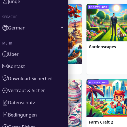
Junge
PC-DOWNLOAD
PC-DOWNLOAD
SPRACHE
German
MEHR
Gardenscapes
Über
Kontakt
Iron Sea Defenders
Download-Sicherheit
PC-DOWNLOAD
PC-DOWNLOAD
Vertraut & Sicher
Datenschutz
Bedingungen
Farm Craft 2
Game Picker