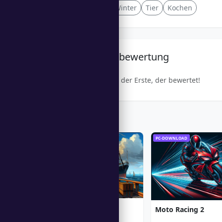
Upgrades
.IO
Winter
Tier
Kochen
Gemeinschaftsbewertung
Sei der Erste, der bewertet!
Trending Games
PC-DOWNLOAD
PC-DOWNLOAD
1912: Titanic Mystery
Moto Racing 2