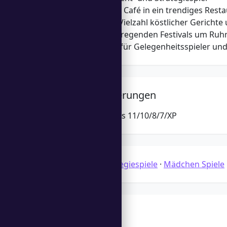
Verwandle ein Café in ein trendiges Rest
Serviere eine Vielzahl köstlicher Gericht
Kämpfe in aufregenden Festivals um Ru
Ansprechend für Gelegenheitsspieler und
Systemanforderungen
Microsoft Windows 11/10/8/7/XP
Kategorien:
Strategiespiele
·
Mädchen Spiele
Schlagwörter