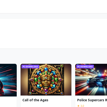
PC-DOWNLOAD
PC-DOWNLOAD
Call of the Ages
Police Supercars 
★ 3,0