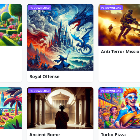
PC-DOWNLOAD
PC-DOWNLOAD
Anti Terror Missi
Royal Offense
PC-DOWNLOAD
PC-DOWNLOAD
Ancient Rome
Turbo Pizza