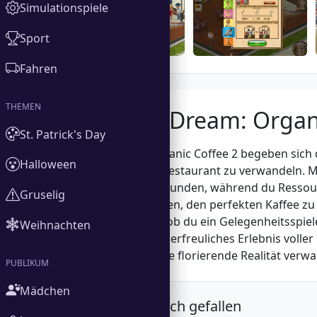
Simulationspiele
Sport
Fahren
THEMEN
Über Jo's Dream: Organ
St. Patrick's Day
In Jo's Dream: Organic Coffee 2 begeben sich d
Halloween
ein geschäftiges Restaurant zu verwandeln. 
eine Vielzahl von Kunden, während du Ressourc
Gruselig
Gerichte zu kreieren, den perfekten Kaffee 
anzuziehen. Egal, ob du ein Gelegenheitsspie
Weihnachten
Coffee 2 bietet ein erfreuliches Erlebnis volle
ihren Traum in eine florierende Realität ver
PUBLIKUM
Mädchen
Das könnte dir auch gefallen