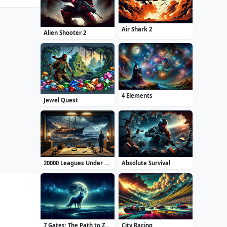
Air Shark 2
Alien Shooter 2
4 Elements
Jewel Quest
20000 Leagues Under the Sea: Captain Nemo
Absolute Survival
7 Gates: The Path to Zamolxes
City Racing