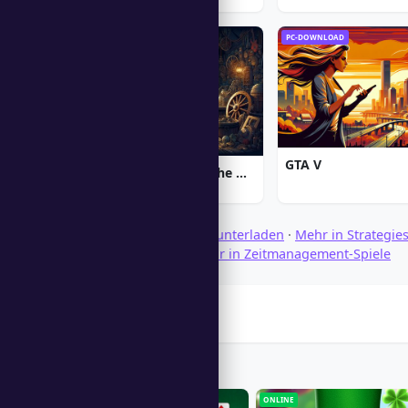
PC-DOWNLOAD
PC-DOWNLOAD
GTA V
Chronicles of Albian: The Magic Convention
Spiele durchsuchen herunterladen
·
Mehr in Strategies
in Geschäftsspiele
·
Mehr in Zeitmanagement-Spiele
Strategiespiele
Players Also Like
ONLINE
ONLINE