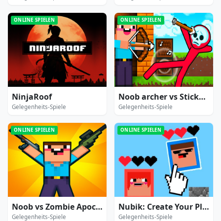
ONLINE SPIELEN
ONLINE SPIELEN
NinjaRoof
Noob archer vs Stickman Zombie: zombie shooter
Gelegenheits-Spiele
Gelegenheits-Spiele
ONLINE SPIELEN
ONLINE SPIELEN
Noob vs Zombie Apocalypse: shooting pro
Nubik: Create Your Place
Gelegenheits-Spiele
Gelegenheits-Spiele