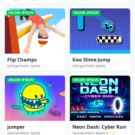
ONLINE SPIELEN
ONLINE SPIELEN
Flip Champs
Goo Slime Jump
Gelegenheits-Spiele
Gelegenheits-Spiele
ONLINE SPIELEN
ONLINE SPIELEN
jumper
Neon Dash: Cyber Run
Gelegenheits-Spiele
Gelegenheits-Spiele
★ 1,0