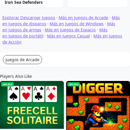
Iron Sea Defenders
Explorar Descargar Juegos
·
Más en Juegos de Arcade
·
Más
en Juegos de disparos
·
Más en Juegos de Windows
·
Más
en Juegos de armas
·
Más en Juegos de Espacio
·
Más
en Juegos de portátil
·
Más en Juegos Casual
·
Más en Juegos
de Acción
Juegos de Arcade
Players Also Like
ONLINE
ONLINE