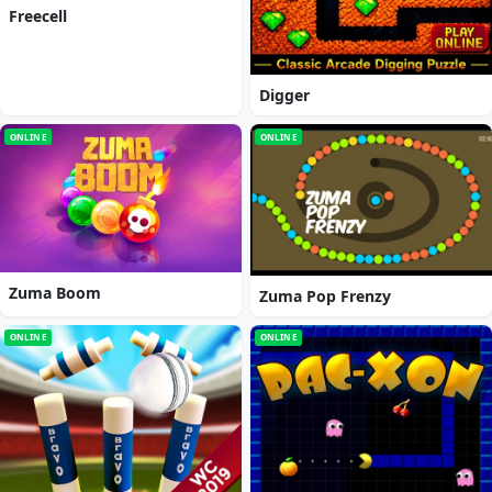
Freecell
Digger
ONLINE
ONLINE
Zuma Boom
Zuma Pop Frenzy
ONLINE
ONLINE