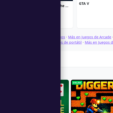
GTA V
Chronicles of Albian: The Magic Convention
Explorar Descargar Juegos
·
Más en Juegos de Arcade
Arkanoid
·
Más en Juegos de portátil
·
Más en Juegos d
Juegos de Arcade
Players Also Like
ONLINE
ONLINE