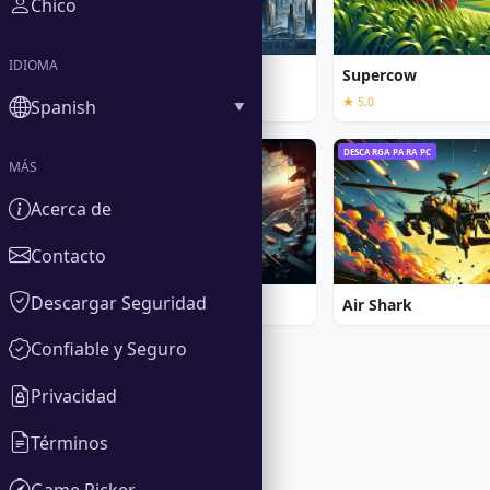
Chico
IDIOMA
Alien Shooter
Supercow
★ 5,0
★ 5,0
Spanish
DESCARGA PARA PC
DESCARGA PARA PC
MÁS
Acerca de
Contacto
Descargar Seguridad
Absolute Survival
Air Shark
Confiable y Seguro
Privacidad
Términos
Game Picker