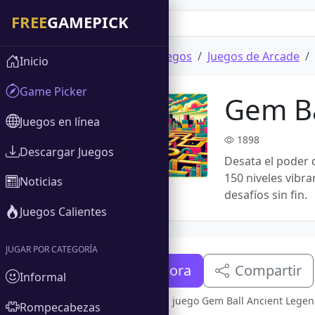
Inicio
Descargar Juegos
Juegos de Arcade
Inicio
Game Picker
Gem Ba
Juegos en línea
1898
Descargar Juegos
Desata el poder 
150 niveles vibra
Noticias
desafíos sin fin.
Juegos Calientes
JUGAR POR CATEGORÍA
Descargar ahora
Compartir
Informal
Versión completa del juego Gem Ball Ancient Legen
Rompecabezas