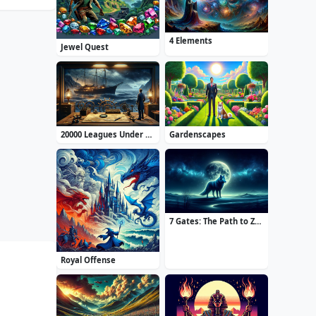
4 Elements
Jewel Quest
20000 Leagues Under the Sea: Captain Nemo
Gardenscapes
7 Gates: The Path to Zamolxes
Royal Offense