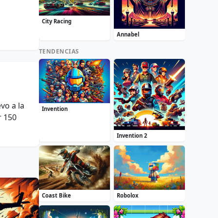
City Racing
Annabel
TENDENCIAS
vo a la
Invention
r 150
Invention 2
Coast Bike
Robolox