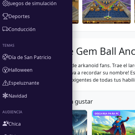
Juegos de simulación
Deportes
Conducción
TEMAS
Acerca de Gem Ball An
Día de San Patricio
Debe tener juego de arkanoid fans. Trae el la
Halloween
gente y el mundo va a recordar su nombre! Es
coloridos niveles exigentes de todas tus habil
Espeluznante
Navidad
También te podría gustar
AUDIENCIA
DESCARGA PARA PC
DESCARGA PARA PC
Chica