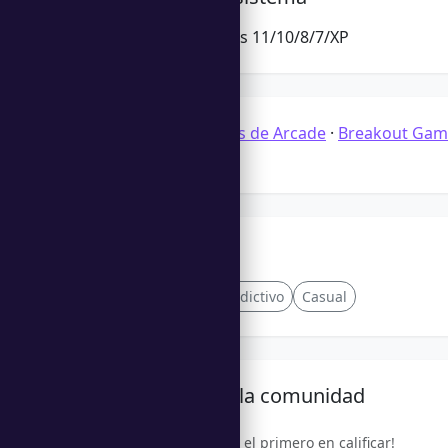
Microsoft Windows 11/10/8/7/XP
Categorías:
Juegos de Arcade
·
Breakout Gam
Juegos de Acción
Etiquetas
Ritmo
niveles
Adictivo
Casual
Calificación de la comunidad
¡Sé el primero en calificar!