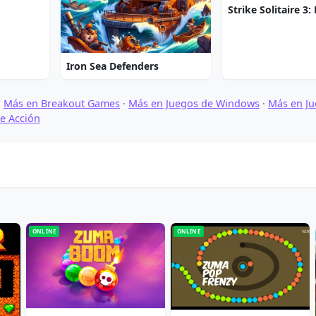
Iron Sea Defenders
·
Más en Breakout Games
·
Más en Juegos de Windows
·
Más en Ju
e Acción
ONLINE
ONLINE