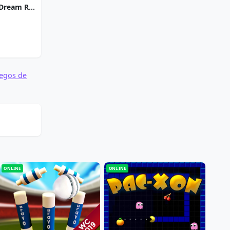
Strike Solitaire 3: Dream Resort
egos de
ONLINE
ONLINE