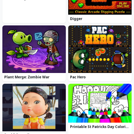
Digger
Plant Merge: Zombie War
Pac Hero
Printable St Patricks Day Coloring Pages