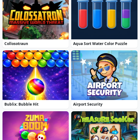
Collosotraun
Aqua Sort Water Color Puzzle
Bublix: Bubble Hit
Airport Security