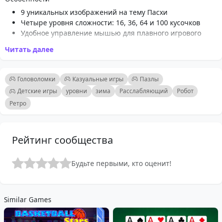
9 уникальных изображений на тему Пасхи
Четыре уровня сложности: 16, 36, 64 и 100 кусочков
Удобное управление мышью для плавного игрового
процесса
Читать далее
Развивает когнитивные навыки и способности к
решению проблем
Расслабляющий и приятный опыт для всех возрастов
Головоломки
Казуальные игры
Пазлы
Идеально для семейного отдыха или игры в одиночку
Детские игры
уровни
зима
Расслабляющий
Робот
HTML5 игра для легкого доступа в любом браузере
Ретро
Яркая графика, которая отмечает радость Пасхи
Рейтинг сообщества
Будьте первыми, кто оценит!
Similar Games