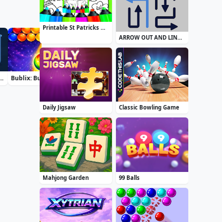
Printable St Patricks Day Coloring Pages
ARROW OUT AND LINKER
rt Water Color Puzzle
Bublix: Bubble Hit
Airport Security
Zuma Boom
Daily Jigsaw
Classic Bowling Game
Mahjong Garden
99 Balls