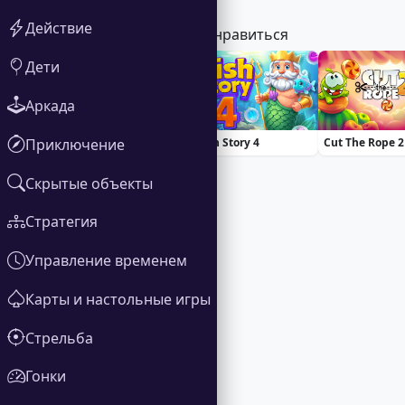
Действие
Вам также может понравиться
Дети
Аркада
Приключение
100 Doors Challenge
Fish Story 4
Cut The Rope 2
Скрытые объекты
Стратегия
Управление временем
Карты и настольные игры
Стрельба
Гонки