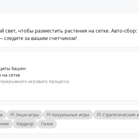
 свет, чтобы разместить растения на сетке. Авто-сбор:
— следите за вашим счетчиком!
ащиты башен
 на сетке
епрерывного игрового процесса
ие зомби
тью
бностями
ашу стратегию
ки
Экшн-игры
Казуальные игры
Стратегические 
яние
Хардкор
Гонки