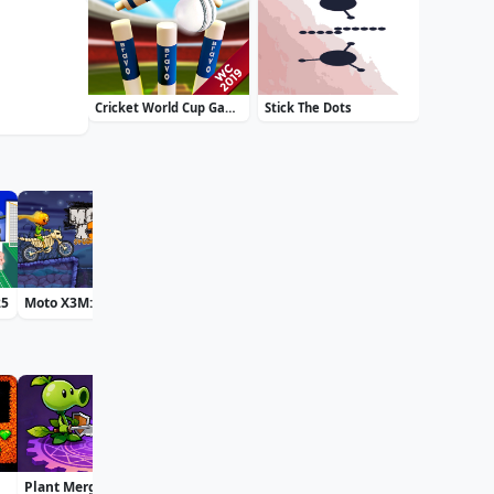
Cricket World Cup Game 2019 Mini Ground Cricke
Stick The Dots
25
Moto X3M: Spooky Land
Bff St Patricks Day Look
Accurate 2D
Plant Merge: Zombie War
Pac Hero
Squid Game Jigsaw