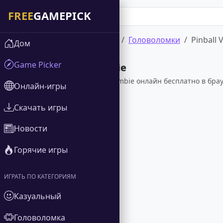
Дом
Онлайн-игры
Головоломки
Pinball 
Дом
Game Picker
Pinball VS Zombie
Играйте в Pinball VS Zombie онлайн бесплатно в бра
Онлайн-игры
Скачать игры
Новости
Горячие игры
ИГРАТЬ ПО КАТЕГОРИЯМ
Казуальный
Головоломка