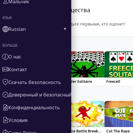
Мальчик
Рейтинг сообщества
ЯЗЫК
Будьте первыми, кто оценит!
Russian
БОЛЬШЕ
Similar Games
О нас
Контакт
Скачать безопасность
Basketball Stars
Spider Solitaire
Freecell
Доверенный и безопасный
Trending Games
Конфиденциальность
Условия
ASMR Makeover & Makeup Studio
Fierce Battle Breakout
Cut The Rope
Game Picker