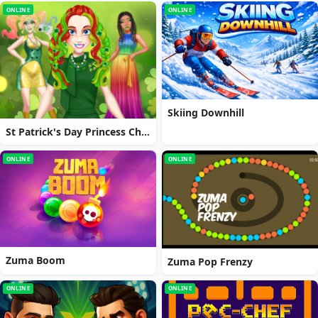
ONLINE
ONLINE
Skiing Downhill
St Patrick's Day Princess Challenge
ONLINE
ONLINE
Zuma Boom
Zuma Pop Frenzy
ONLINE
ONLINE