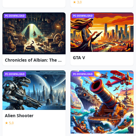
★ 3,0
PC-DOWNLOAD
PC-DOWNLOAD
GTA V
Chronicles of Albian: The Magic Convention
PC-DOWNLOAD
PC-DOWNLOAD
Alien Shooter
★ 5,0