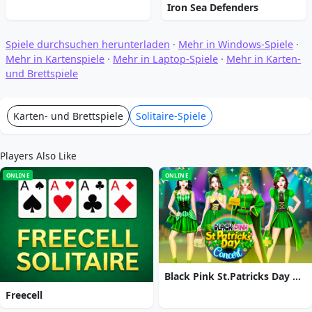
Iron Sea Defenders
Spiele durchsuchen herunterladen
·
Mehr in Windows-Spiele
·
Mehr in Kartenspiele
·
Mehr in Laptop-Spiele
·
Mehr in Karten-
und Brettspiele
Karten- und Brettspiele
Solitaire-Spiele
Players Also Like
ONLINE
ONLINE
Black Pink St.Patricks Day Concert
Freecell