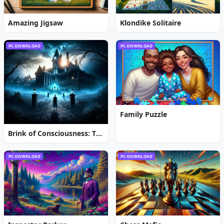
Amazing Jigsaw
Klondike Solitaire
PC-DOWNLOAD
PC-DOWNLOAD
Family Puzzle
Brink of Consciousness: The Lonely Hearts Murders
PC-DOWNLOAD
PC-DOWNLOAD