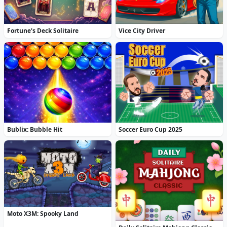
Fortune's Deck Solitaire
Vice City Driver
Bublix: Bubble Hit
Soccer Euro Cup 2025
Moto X3M: Spooky Land