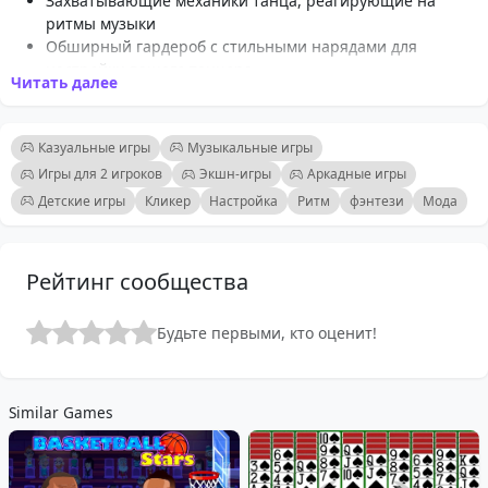
Захватывающие механики танца, реагирующие на
ритмы музыки
Обширный гардероб с стильными нарядами для
настройки вашего танцора
Читать далее
Яркая графика и анимация, которые улучшают
танцевальный опыт
Завораживающие саундтреки, поддерживающие
Казуальные игры
Музыкальные игры
высокий уровень энергии
Игры для 2 игроков
Экшн-игры
Аркадные игры
Удобные элементы управления для легкого игрового
Детские игры
Кликер
Настройка
Ритм
фэнтези
Мода
процесса
Несколько танцевальных сцен для исследования и
завоевания
Веселые испытания, проверяющие ваши ритмические
Рейтинг сообщества
и тайминг-навыки
Подходит для всех возрастов, что делает её идеальной
Будьте первыми, кто оценит!
семейной игрой
Similar Games