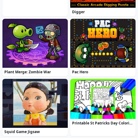
Digger
Plant Merge: Zombie War
Pac Hero
Printable St Patricks Day Coloring Pages
Squid Game Jigsaw