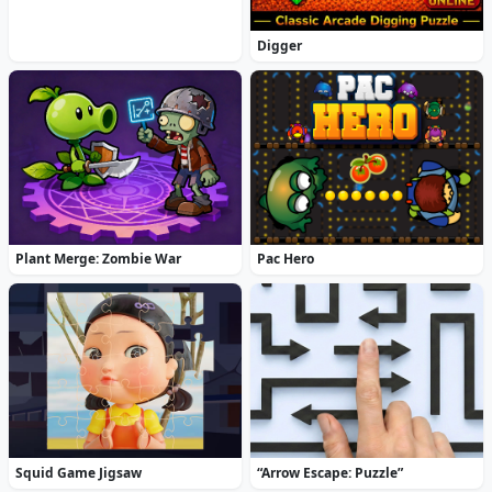
Digger
Plant Merge: Zombie War
Pac Hero
Squid Game Jigsaw
“Arrow Escape: Puzzle”