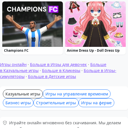
Champions FC
Anime Dress Up - Doll Dress Up
Игры онлайн
·
Больше в Игры для девочек
·
Больше
в Казуальные игры
·
Больше в Кликеры
·
Больше в Игры-
симуляторы
·
Больше в Детские игры
Казуальные игры
Игры на управление временем
Бизнес-игры
Строительные игры
Игры на ферме
Играйте онлайн мгновенно без скачивания. Мы делаем