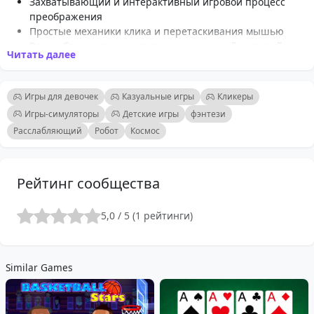
Захватывающий и интерактивный игровой процесс
преображения
Простые механики клика и перетаскивания мышью
Разнообразие процедур по уходу за кожей и стилей
Читать далее
макияжа
Настраиваемые наряды и аксессуары
Яркая графика и красочные анимации
Игры для девочек
Казуальные игры
Кликеры
Стимулирует креативность и самовыражение
Игры-симуляторы
Детские игры
фэнтези
Подходит для детей и молодых модников
Расслабляющий
Робот
Космос
Расслабляющий и непринужденный игровой опыт
Рейтинг сообщества
5,0 / 5 (1 рейтинги)
Similar Games