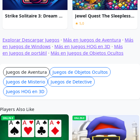
Strike Solitaire 3: Dream Resort
Jewel Quest The Sleepless Star
★ 5,0
Explorar Descargar Juegos
·
Más en Juegos de Aventura
·
Más
en Juegos de Windows
·
Más en Juegos HOG en 3D
·
Más
en Juegos de portátil
·
Más en Juegos de Objetos Ocultos
Juegos de Aventura
Juegos de Objetos Ocultos
Juegos de Misterio
Juegos de Detective
Juegos HOG en 3D
Players Also Like
ONLINE
ONLINE