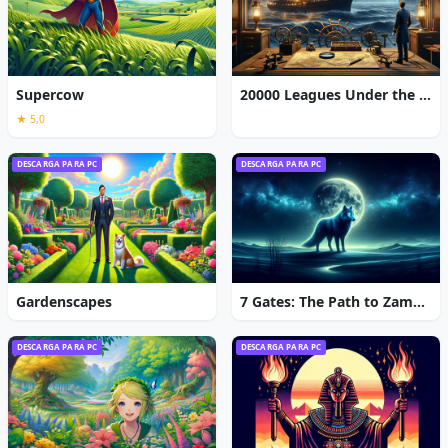
Supercow
20000 Leagues Under the Sea: Captain Nemo
★ 5,0
DESCARGA PARA PC
DESCARGA PARA PC
Gardenscapes
7 Gates: The Path to Zamolxes
DESCARGA PARA PC
DESCARGA PARA PC